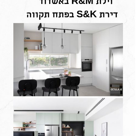
וילת R&M באשדוד
דירת S&K בפתח תקווה