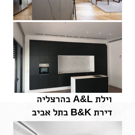
וילת A&L בהרצליה
דירת B&K בתל אביב